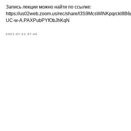
Запись лекции можно найти по ссылке:
https://us02web.zoom.us/rec/share/l3S9McsWINKpqrckl8
UC-w-A.PAXPubPYfObJhKqN
2021-07-21 07:46