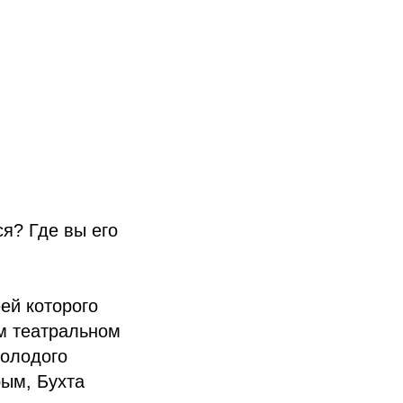
ся? Где вы его
ей которого
м театральном
молодого
рым, Бухта