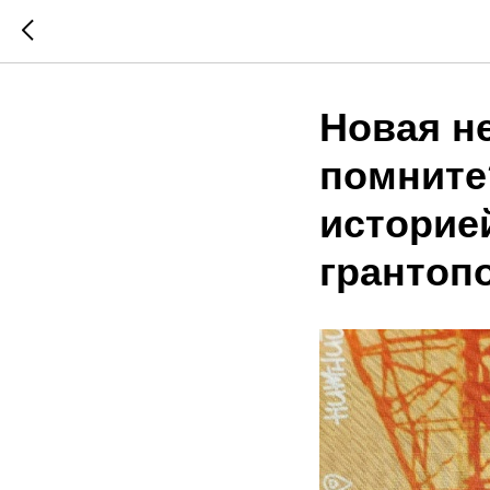
Новая не
помните
историе
грантоп