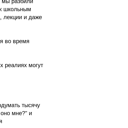
и мы разбили
 к школьным
, лекции и даже
ся во время
их реалиях могут
одумать тысячу
 оно мне?" и
я