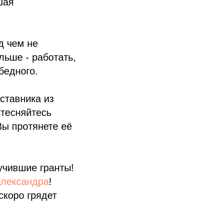
шая
д чем не
льше - работать,
бедного.
ставника из
стесняйтесь
Вы протянете её
лучившие гранты!
лександра
!
скоро грядет