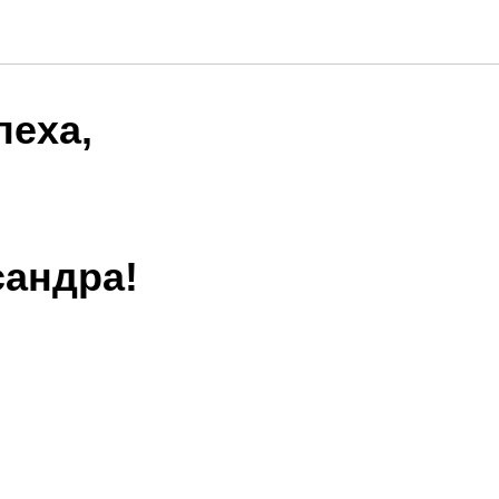
пеха,
сандра!