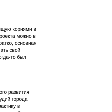
ящую корнями в
роекта можно в
кратко, основная
ать свой
огда-то был
ого развития
удий города
актику в