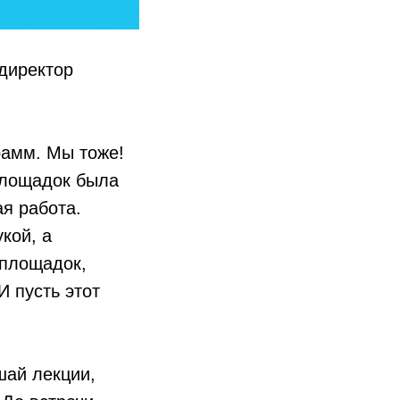
директор
рамм. Мы тоже!
площадок была
я работа.
укой, а
 площадок,
И пусть этот
шай лекции,