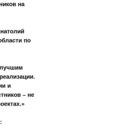
ников на
Анатолий
области по
 лучшим
реализации.
ии и
тников – не
оектах.»
: