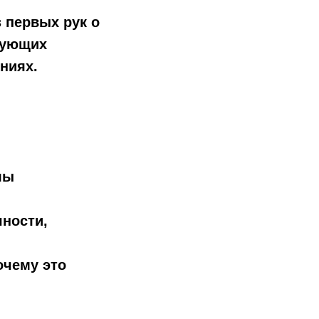
 первых рук о
твующих
ниях.
лы
чности,
очему это