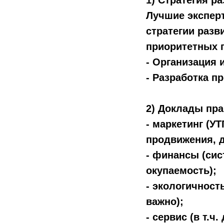
1) Стратегия р
Лучшие эксперт
стратегии разв
приоритетных п
- Организация 
- Разработка п
2) Доклады пра
- маркетинг (У
продвижения, д
- финансы (сис
окупаемость);
- экологичност
важно);
- сервис (в т.ч